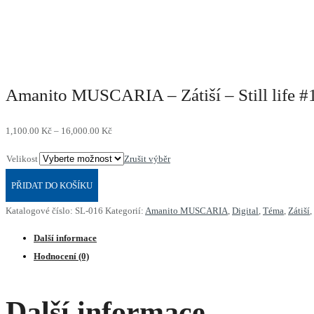
Amanito MUSCARIA – Zátiší – Still life #
1,100.00
Kč
–
16,000.00
Kč
Velikost
Zrušit výběr
PŘIDAT DO KOŠÍKU
Katalogové číslo:
SL-016
Kategorií:
Amanito MUSCARIA
,
Digital
,
Téma
,
Zátiší
,
Další informace
Hodnocení (0)
Další informace