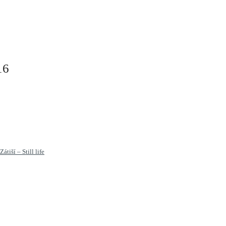
16
Zátiší – Still life